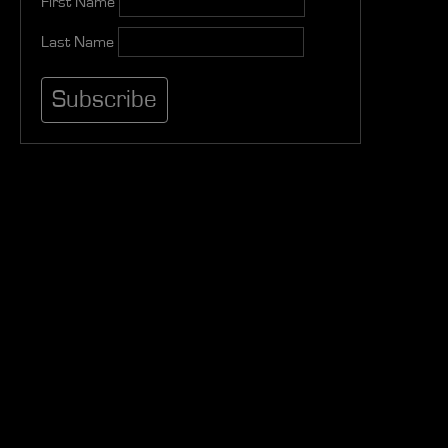
First Name
Last Name
Let’s have a chat. How
can we help?
WordPress database error:
[Duplicate entry '0' for key
'PRIMARY']
INSERT INTO
fej32j2diL_gf_form_view(form_id,