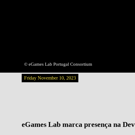
eGames Lab
2023
© eGames Lab Portugal Consortium
Friday November 10, 2023
eGames Lab marca presença na D