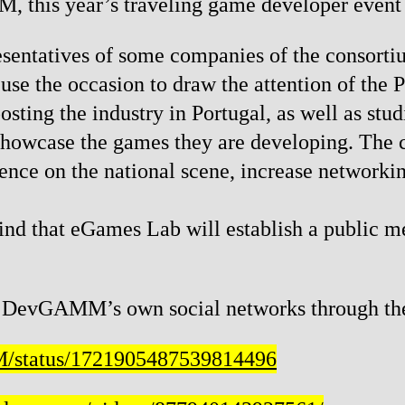
, this year’s traveling game developer event
resentatives of some companies of the consorti
se the occasion to draw the attention of the P
sting the industry in Portugal, as well as stud
o showcase the games they are developing. The 
uence on the national scene, increase networki
 mind that eGames Lab will establish a public m
 DevGAMM’s own social networks through the
M/status/1721905487539814496