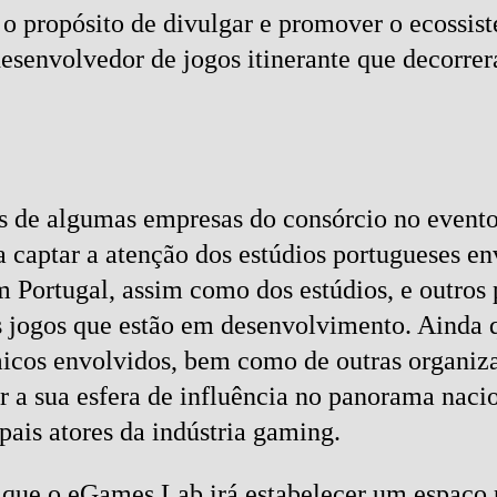
 propósito de divulgar e promover o ecossist
nvolvedor de jogos itinerante que decorrerá 
es de algumas empresas do consórcio no event
captar a atenção dos estúdios portugueses env
Portugal, assim como dos estúdios, e outros p
s jogos que estão em desenvolvimento. Ainda 
émicos envolvidos, bem como de outras organi
 a sua esfera de influência no panorama naci
ais atores da indústria gaming.
que o eGames Lab irá estabelecer um espaço p