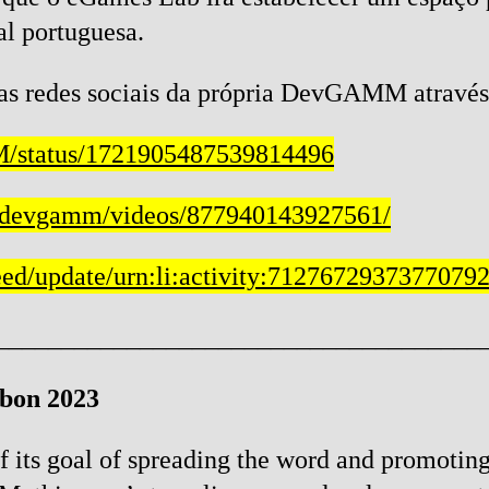
al portuguesa.
nas redes sociais da própria DevGAMM através 
M/status/1721905487539814496
/devgamm/videos/877940143927561/
eed/update/urn:li:activity:7127672937377079
_____________________________________
bon 2023
 its goal of spreading the word and promoting