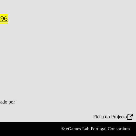
296
Ficha do Projecto
© eGames Lab Portugal Consortium