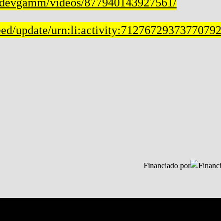
/devgamm/videos/877940143927561/
eed/update/urn:li:activity:7127672937377079
Financiado por