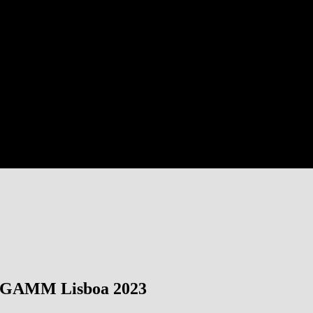
 attends DevG
evGAMM Lisboa 2023