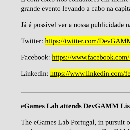
grande evento levando a cabo na capit
Já é possível ver a nossa publicidade 
Twitter:
https://twitter.com/DevGAM
Facebook:
https://www.facebook.com
Linkedin:
https://www.linkedin.com/f
_______________________________
eGames Lab attends DevGAMM Lis
The eGames Lab Portugal, in pursuit of